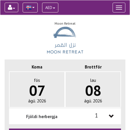
AED
Toggl
naviga
Moon Retreat
Koma
Brottför
fös
lau
07
08
ágú. 2026
ágú. 2026
1
Fjöldi herbergja
1