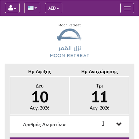
AED
Toggl
naviga
Moon Retreat
Ημ.Άφιξης
Ημ.Αναχώρησης
Δευ
Τρι
10
11
Αυγ. 2026
Αυγ. 2026
1
Αριθμός Δωματίων:
1